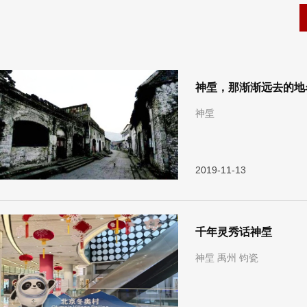
神垕，那渐渐远去的地
神垕
2019-11-13
千年灵秀话神垕
神垕 禹州 钧瓷