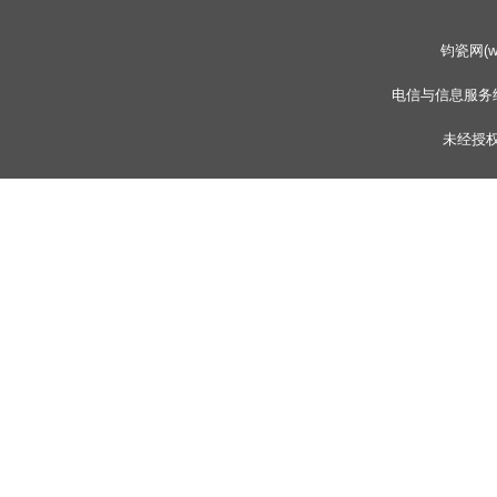
钧瓷网(www
电信与信息服务
未经授