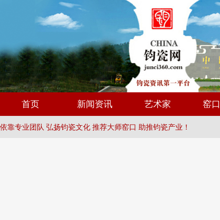
首页
新闻资讯
艺术家
窑
依靠专业团队 弘扬钧瓷文化 推荐大师窑口 助推钧瓷产业！