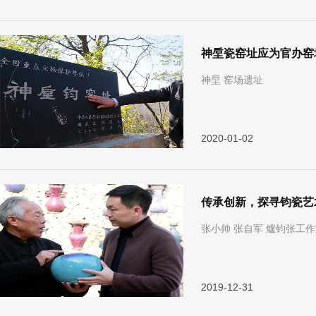
神垕瓷窑址应为官办窑
神垕 窑场遗址
2020-01-02
传承创新，探寻钧瓷艺
张小帅 张自军 爐钧张工
2019-12-31