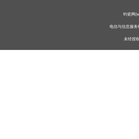
钧瓷网(www
电信与信息服务
未经授