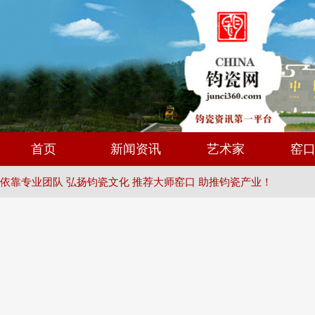
首页
新闻资讯
艺术家
窑
依靠专业团队 弘扬钧瓷文化 推荐大师窑口 助推钧瓷产业！