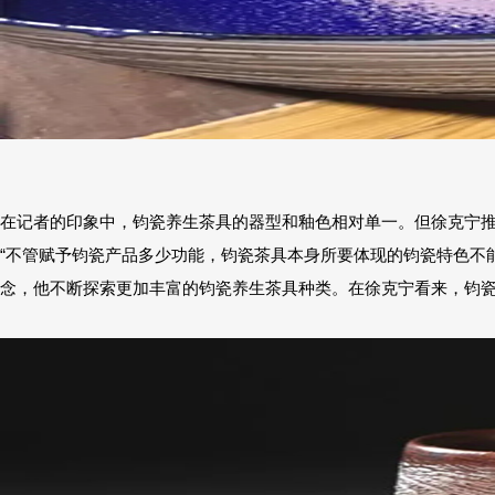
在记者的印象中，钧瓷养生茶具的器型和釉色相对单一。但徐克宁
“不管赋予钧瓷产品多少功能，钧瓷茶具本身所要体现的钧瓷特色不
念，他不断探索更加丰富的钧瓷养生茶具种类。在徐克宁看来，钧