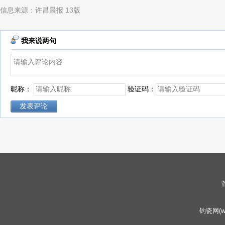
信息来源：许昌晨报 13版
我来说两句
昵称：
验证码：
钧瓷网(www