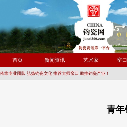
首页
新闻资讯
艺术家
窑
依靠专业团队 弘扬钧瓷文化 推荐大师窑口 助推钧瓷产业！
青年