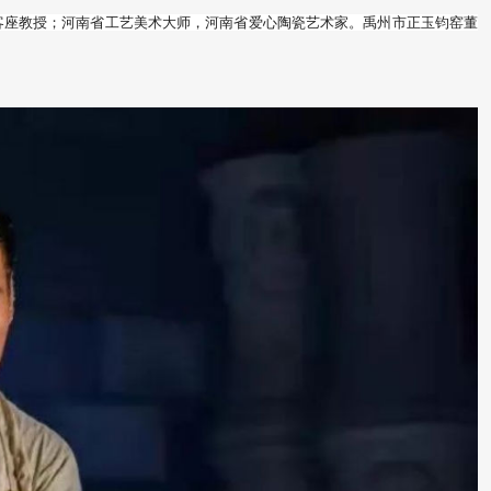
客座教授；河南省工艺美术大师，河南省爱心陶瓷艺术家。禹州市正玉钧窑董