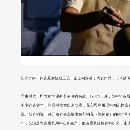
研究方向：钧瓷悬空烧成工艺，正玉铜彩釉；代表作品：《马踏
学生时代，即对化学课有着浓厚的兴趣。
1981年6月，高中毕
不少钧瓷标本，闲暇时就拿出来欣赏，花心思利用理科知识探索钧
瓷、研究钧瓷，并开始钧瓷主要发色剂铜花（氧化铜）的制作和生产
年，又涉足陶瓷模具用料石膏生产；他注重基础性资料研究，走