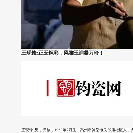
王现锋
:正玉铜彩，风雅玉润凝万珍！
王现锋
,男，汉族，1963年7月生，禹州市神垕镇关爷庙社区