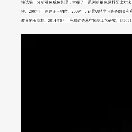
性试验，分析釉色成色机理，掌握了一系列的釉色原料配比方法
性。2007年，创建正玉钧窑。2009年，到景德镇学习陶瓷圆桌
改良的玉脂釉。2014年8月，完成钧瓷悬空烧制工艺研究。到202