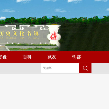
影像
百科
藏友
钧都