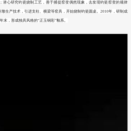
；潜心研究钧瓷烧制工艺，善于捕捉窑变偶然现象，去发现钧瓷窑变的规律
和座墩生产技术，引进支柱、横梁等窑具，开始烧制钧瓷圆桌。2010年，研制成
1年末，形成独具风格的“正玉铜彩”釉系。