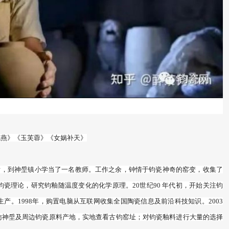
飞燕》《玉芙蓉》《女娲补天》
业后，到神垕镇小学当了一名教师。工作之余，钟情于钧瓷神奇的窑变，收集了
瓷理论，研究钧釉随温度变化的化学原理。20世纪90 年代初，开始关注钧
。1998年，购置电脑从互联网收集全国陶瓷信息及前沿科技知识。2003
访神垕及周边钧瓷原料产地，实地查看古钧窑址；对钧瓷釉料进行大量的选择