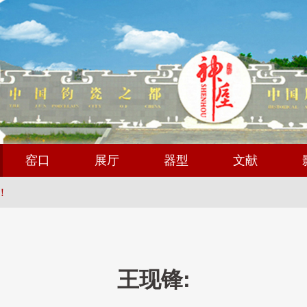
窑口
展厅
器型
文献
！
王现锋: