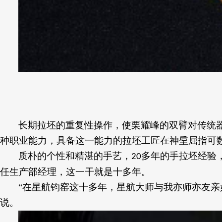
长期拉坯的重复性操作，使栗耀峰的双臂对传统
种职业能力，具备这一能力的拉坯工匠在神垕屈指可
质朴的个性和精湛的手艺，
多年的手拉坯经验
20
任生产部经理，这一干就是十多年。
“在星航钧窑这十多年，星航大师
与
我
亦师亦友
亲
说。