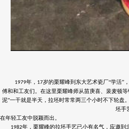
年，
岁的栗耀峰到东大艺术瓷厂“学活”
1979
17
傅和和工友
们
。在这里栗耀峰师从苗庚喜、裴麦顿等
泥”一干就是半天，拉坯时常常两三个小时不下轮盘
坯手
在年轻工友中脱颖而出。
年，栗耀峰的拉坯手艺已小有名气，应邀到
1982