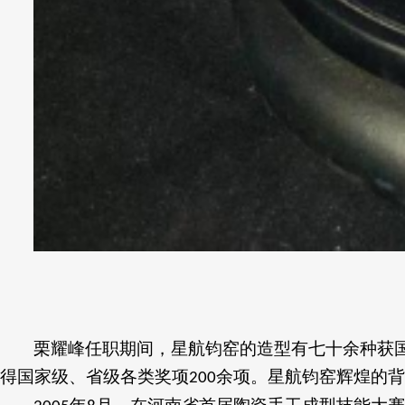
栗耀峰任职期间，星航钧窑的造型有七十余种获
得国家级、省级各类奖项
余项。星航钧窑辉煌的背
200