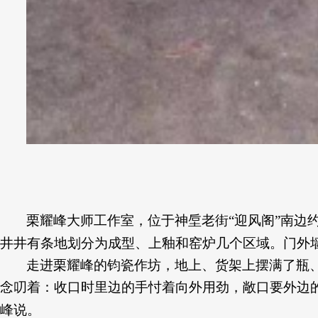
栗耀峰大师工作室，位于神垕老街
“迎风阁”南边
井井有条地划分为成型、上釉和窑炉几个区域。门外
走进栗耀峰的钧瓷作坊，地上、货架上摆满了瓶
念叨着：收口时里边的手忖着向外用劲，敞口要外边
峰说。