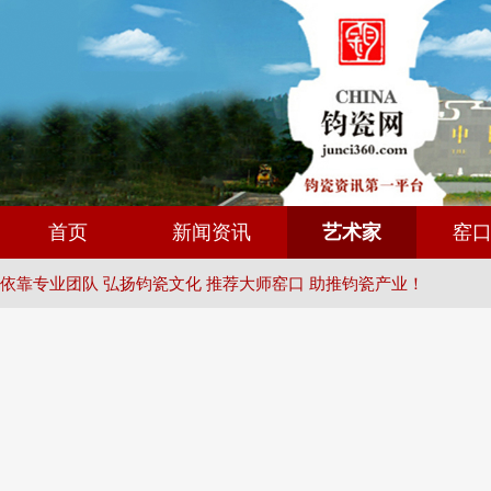
首页
新闻资讯
艺术家
窑
依靠专业团队 弘扬钧瓷文化 推荐大师窑口 助推钧瓷产业！