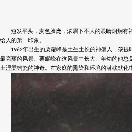
短发平头，麦色脸庞，浓眉下不大的眼睛炯炯有
给人的第一印象。
年出生的栗耀峰是土生土长的神垕人，孩提
1962
最亮丽的风景。栗耀峰在这风景中长大。年幼的他总
土涅槃钧瓷的神奇。在家庭的熏染和环境的潜移默化