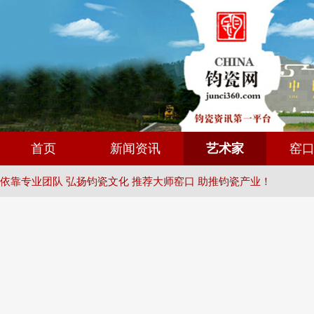
首页
新闻资讯
艺术家
窑
依靠专业团队 弘扬钧瓷文化 推荐大师窑口 助推钧瓷产业！