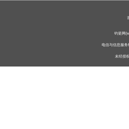
钧瓷网(www
电信与信息服务
未经授