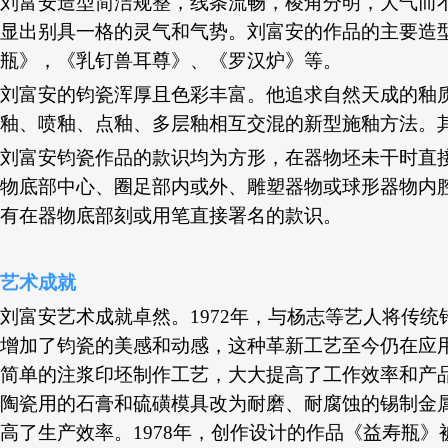
刘富安造型简洁规整，线条流畅，棱角分明，大气而
显出别具一格的灵气和气势。刘富安的作品的主要造
瓶》，《乳钉兽耳尊》、《罗汉炉》等。
刘富安的钧瓷浑厚且色彩丰富。他追求自然天成的釉
釉、喷釉、点釉、多层釉相互交混的新型施釉方法。
刘富安钧瓷作品的款识均为方形，在器物坯未干时直
物底部中心、圈足部内或外、雕塑器物或球形器物内
有在器物底部刻或用笔直接署名的款识。
艺术成就
刘富安艺术成就卓然。
1972年，与杨志等艺人将传
增加了钧瓷的美感和动感，这种革新工艺至今仍在应用
简单的注浆印坯制作工艺，大大提高了工作效率和产品
陶瓷用的石膏和硫磺模具改为耐磨、耐腐蚀的锡制金
高了生产效率。1978年，创作设计的作品《益寿瓶