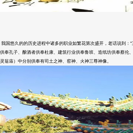
我国悠久的的历史进程中诸多的职业如繁花第次盛开，老话说到：“
供奉孔子、酿酒者供奉杜康、建筑行业供奉鲁班、造纸坊供奉蔡伦
灵翁庙）中分别供奉有司土之神、窑神、火神三尊神像。