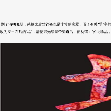
到了清朝晚期，慈禧太后对钧瓷也是非常的痴爱，听了有关“垕”字
改为左土右后的“垢”，清德宗光绪皇帝知道后，便劝谓：“如此珍品