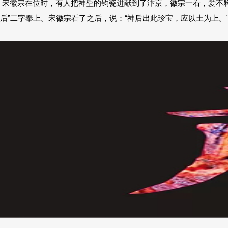
宋徽宗在位时，有人把神垕的钧瓷进献到了汴京，徽宗一看，爱不释
后”二字奉上。宋徽宗看了之后，说：“神后出此珍宝，应以土为上。”