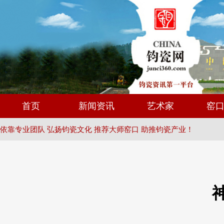
首页
新闻资讯
艺术家
窑
依靠专业团队 弘扬钧瓷文化 推荐大师窑口 助推钧瓷产业！