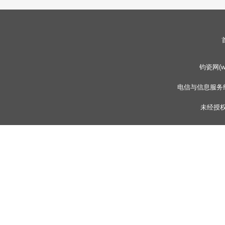
钧瓷网(www
电信与信息服务
未经授