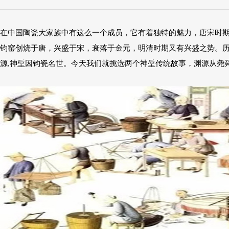
在中国陶瓷大家族中有这么一个成员，它有着独特的魅力，唐宋时
钧窑创烧于唐，兴盛于宋，衰落于金元，明清时期又有兴盛之势。
源,神垕因钧瓷名世。今天我们就挑选两个神垕传统故事，渊源从尧