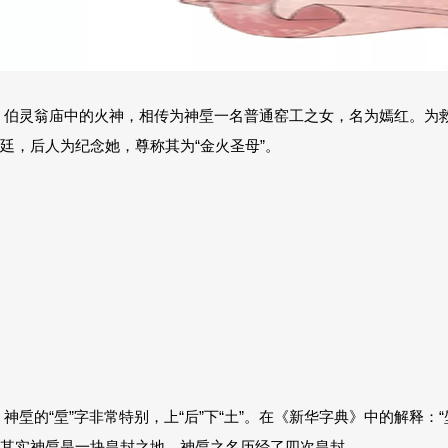
伯灵翁庙中的火神，相传为神垕一名普通窑工之女，名为嫣红。为救
廷，后人为纪念她，尊称其为“金火圣母”。
神垕的“垕”字非常特别，上“后”下“土”。在《新华字典》中的解
其实神垕是一块皇封之地，神垕之名历经了四次皇封。