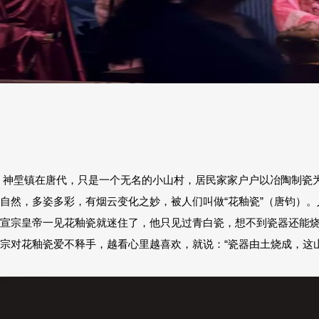
神垕镇在唐代，只是一个无名的小山村，居民家家户户以冶陶制瓷
自然，多姿多彩，有烟云变化之妙，被人们叫做“花釉瓷”（唐钧）
宣宗皇帝一见花釉瓷就迷住了，他只见过青白瓷，想不到瓷器还能烧
宗对花釉瓷爱不释手，越看心里越喜欢，就说：“瓷器由土烧成，这