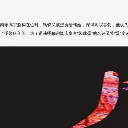
南宋高宗赵构在位时，钧瓷又被进贡给朝廷，深得高宗喜爱，他认为山
了明隆庆年间，为了避讳明穆宗隆庆皇帝“朱载垕”的名讳又将“垕”字改