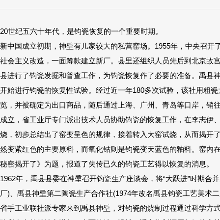
20世纪五六十年代，是钧瓷恢复的一个重要时期。
新中国成立初期，神垕有几家较大的私营窑场。1955年，中央召
社会主义改造，一面筹款建立新厂。县里还组织人员先后到北京故
县进行了钧瓷发掘和普查工作，为钧瓷恢复作了必要的准备。禹县
开始进行钧瓷的恢复性试验。经过近一年180多次试验，该社用粗瓷
览，并被确定为出口商品，随后通过上海、广州、青岛等口岸，销往日
成立，省工业厅专门派出技术人员协助钧瓷的恢复工作，在李志伊、
烧，初步总结出了窑变呈色的规律，接着转入大窑试烧，从而揭开
然变紫红色的主要原料，而氧化钴则是钧瓷变天蓝色的釉料。窑内在一
秘密揭开了》为题，报道了失传已久的钧瓷工艺得以恢复的消息。
1962年，禹县县委在神垕召开钧瓷生产座谈会，将“大跃进”时期合
厂)、禹县神垕第二陶瓷生产合作社(1974年改名禹县钧瓷工艺美术
省手工业联社派专家来到禹县神垕，对钧瓷的烧制过程通过科学方