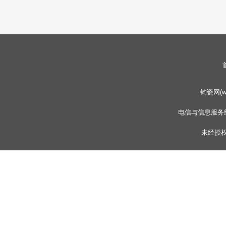
钧瓷网(www
电信与信息服务
未经授