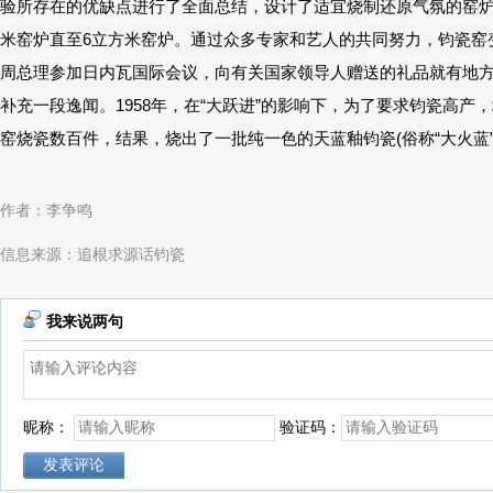
验所存在的优缺点进行了全面总结，设计了适宜烧制还原气氛的窑炉
米窑炉直至6立方米窑炉。通过众多专家和艺人的共同努力，钧瓷窑
周总理参加日内瓦国际会议，向有关国家领导人赠送的礼品就有地
补充一段逸闻。1958年，在“大跃进”的影响下，为了要求钧瓷高
窑烧瓷数百件，结果，烧出了一批纯一色的天蓝釉钧瓷(俗称“大火蓝”
作者：李争鸣
信息来源：追根求源话钧瓷
我来说两句
昵称：
验证码：