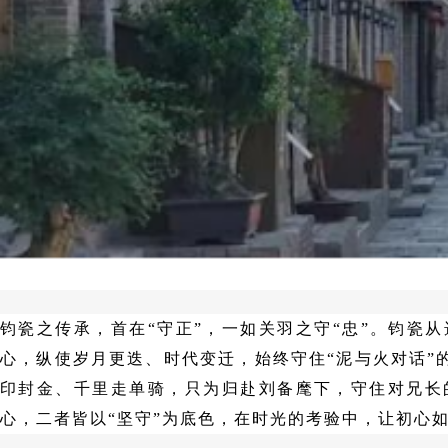
钧瓷之传承，首在
“守正”，一如关羽之守“忠”。钧
心，纵使岁月更迭、时代变迁，始终守住“泥与火对话”
印封金、千里走单骑，只为归赴刘备麾下，守住对兄长
心，二者皆以“坚守”为底色，在时光的考验中，让初心