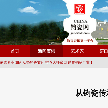
首页
新闻资讯
艺术家
窑
依靠专业团队 弘扬钧瓷文化 推荐大师窑口 助推钧瓷产业！
从钧瓷传