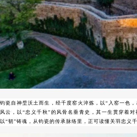
钧瓷自神垕沃土而生，经千度窑火淬炼，以
“入窑一色
风云，以“忠义千秋”的风骨名垂青史，其一生贯穿着对
以“韧”铸魂，从钧瓷的传承脉络里，正可读懂关羽忠义