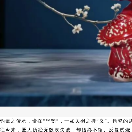
钧瓷之传承，贵在
“坚韧”，一如关羽之持“义”。钧瓷
往今来，匠人历经无数次失败，却始终不馁、反复试烧