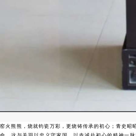
窑火熊熊，烧就钧瓷万彩，更烧铸传承的初心；青史昭
命，这与关羽以忠义守家国、以赤诚赴初心的精神一脉