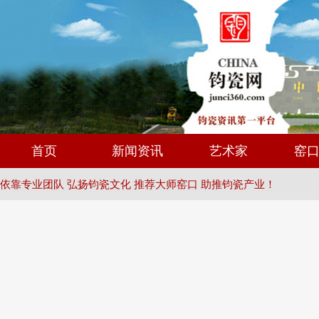
首页
新闻资讯
艺术家
窑
依靠专业团队 弘扬钧瓷文化 推荐大师窑口 助推钧瓷产业！