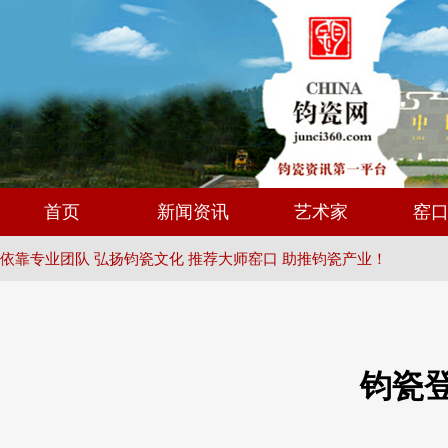
首页
新闻资讯
艺术家
窑
依靠专业团队 弘扬钧瓷文化 推荐大师窑口 助推钧瓷产业！
钧瓷