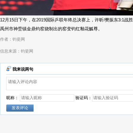
12月15日下午，在2019国际乒联年终总决赛上，许昕/樊振东3
禹州市神垕镇金鼎钧窑烧制出的窑变钧红釉花觚尊。
作者：钧瓷网
信息来源：钧瓷网
我来说两句
昵称：
验证码：