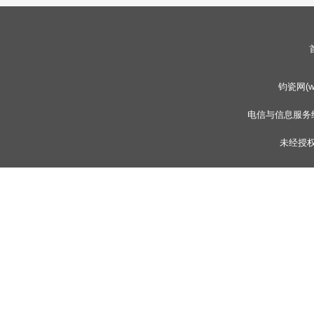
钧瓷网(www
电信与信息服务
未经授